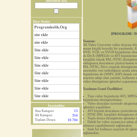
İnternette Ara
Dost Siteler
Programkolik.Org
[PROGRAMI / D
site ekle
Tanıtım:
site ekle
All Video Converter video dosyası dön
sunan küçük boyutlu bir yazılımdır.
Site ekle
DVD, VCD, ve SVCD biçimlerine dönüş
de DivX (MPEG4) ve AVI biçimlerine d
Site ekle
karşılıklı olarak PAL-NTSC dönüştürme
olduğunuz dosyaların çözücü/sistem tip
Site ekle
PAL-NTSC, Divx-cinpeak dönüştürmele
üzerinden veri indirdiğiniz sırada izl
Site ekle
biçimlerine de (WMV, ASF) destek ver
arayüze sahip olan yazılım, kullanım 
Site ekle
video dönüştürme işlemleri yapmanızd
Site ekle
Yazılımın Genel Özellikleri
Site ekle
Tüm video biçimlerini AVI, MP
biçimlerine dönüştürebilme.
Video dosyaları üzerinde sıkıştırm
İstatistikler
işlemleri yapabilme.
AVI biçimli dosyaların çözücülerini
Ana Kategori
13
NTSC-PAL karşılıklı dönüştürme d
Alt Kategori
354
Toplu dosya dönüştürme işlemine 
Toplam Dosya
10.704
Dahili bir video oynatıcıya sahip 
izlemesi yapabilmenizi sağlamakta.
Sade bir kullanıcı arayüzü ile işlem
sağlamakta.