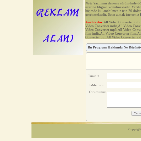
Not:
Yazılımın deneme sürümünde dön
üzerine filigran konulmaktadır. Yazılım
biçimde kullanabilmeniz için 29 dolar
gerekmektedir. Satın almak isterseniz
Anahtarlar
:All Video Converter indi
Video Converter indir,All Video Conve
Video Converter mp3,All Video Conver
film indir,All Video Converter film,A
Converter bul,All Video Converter vi
Bu Program Hakkında Ne Düşünü
İsminiz
E-Mailiniz
Yorumunuz
Copyright