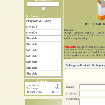
İnternette Ara
Dost Siteler
Programkolik.Org
[PROGRAMI / D
site ekle
Tanıtım:
site ekle
Türkçe - İngilizce, İngilizce - Türkçe 
programıdır. Küçük boyutlu ve ücrets
Site ekle
basit bir arayüze sahip.
Site ekle
Anahtarlar
:Atlantis Sözlük indir,Atl
indir,Atlantis Sözlük çek,Atlantis Söz
Site ekle
Sözlük şarkı sözü,Atlantis Sözlük film 
Sözlük açıklama,Atlantis Sözlük bul,A
Site ekle
bedava
Site ekle
Bu Program Hakkında Ne Düşünü
Site ekle
Site ekle
İstatistikler
Ana Kategori
13
İsminiz
Alt Kategori
354
Toplam Dosya
10.704
E-Mailiniz
Yorumunuz