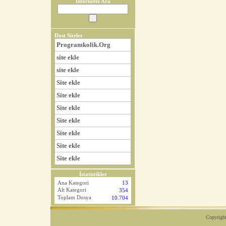
İnternette Ara
Dost Siteler
Programkolik.Org
site ekle
site ekle
Site ekle
Site ekle
Site ekle
Site ekle
Site ekle
Site ekle
Site ekle
İstatistikler
Ana Kategori
13
Alt Kategori
354
Toplam Dosya
10.704
Copyright