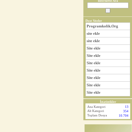
İnternette Ara
Dost Siteler
Programkolik.Org
site ekle
site ekle
Site ekle
Site ekle
Site ekle
Site ekle
Site ekle
Site ekle
Site ekle
İstatistikler
Ana Kategori
13
Alt Kategori
354
Toplam Dosya
10.704