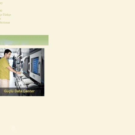
ary
00
çe-Türkçe
n
ictionar