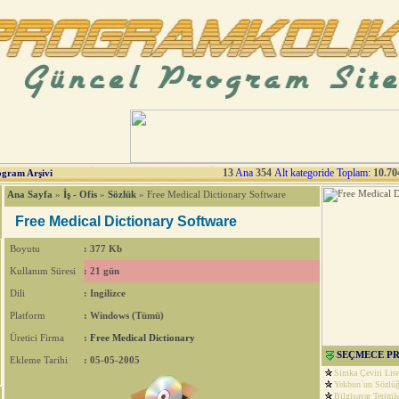
13
Ana
354
Alt kategoride Toplam:
10.70
ogram Arşivi
Ana Sayfa
»
İş - Ofis
»
Sözlük
» Free Medical Dictionary Software
Free Medical Dictionary Software
Boyutu
: 377 Kb
Kullanım Süresi
: 21 gün
Dili
: Ingilizce
Platform
: Windows (Tümü)
Üretici Firma
:
Free Medical Dictionary
SEÇMECE P
Ekleme Tarihi
: 05-05-2005
Simka Çeviri Lite
Yekbun`un Sözlü
Bilgisayar Terimle