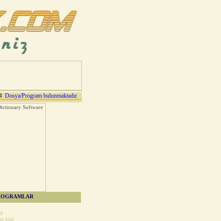
4
Dosya/Program bulunmaktadır.
ROGRAMLAR
ğü
ri Sözl