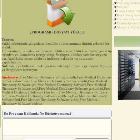
FreeLang Diction
ProÇeviri
Lodos LUGAT20
Roj Ferheng Kürt
Dictionary Germa
English-Russian D
MoonStar Sözlük
[PROGRAMI / DOSYAYI YÜKLE]
Tanıtım:
Sağlık sektöründe çalışanların özellikle doktorlarımızın ilgisini çekecek bir
sözlük.
Tıp terminolojisi,tedavi ekipmanları, tıbbi araçlar, tıbbi kısaltmalar, genel tıp
terimleri vb. konularda içeriğe sahip. Sözlüğün oldukça sade bir arayüzü
var. Aradığınız terime alfabetik indexten bakabilir ya da aratma
yapabilirsiniz.
Not:
Sözlüğü kullanabilmek için internete bağlı olmanız gerekiyor. Pop-ups
ya da spyware içermiyor.
Anahtarlar
:Free Medical Dictionary Software indir,Free Medical Dictionary
Software download,Free Medical Dictionary Software indir,Free Medical
Dictionary Software çek,Free Medical Dictionary Software,Free Medical
Dictionary Software mp3,Free Medical Dictionary Software şarkı sözü,Free
Medical Dictionary Software film indir,Free Medical Dictionary Software
film,Free Medical Dictionary Software açıklama,Free Medical Dictionary
Software bul,Free Medical Dictionary Software video,Free Medical
Dictionary Software bedava
Bu Program Hakkında Ne Düşünüyorsunuz?