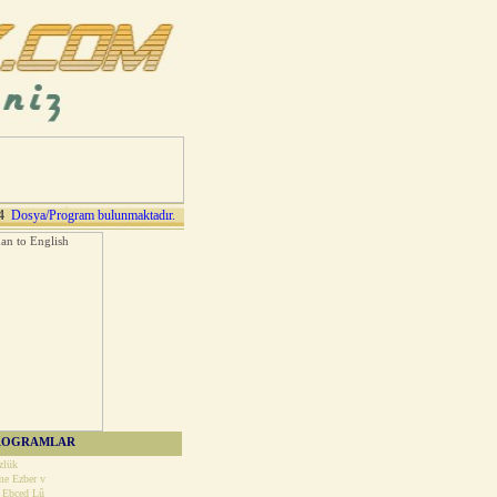
4
Dosya/Program bulunmaktadır.
ROGRAMLAR
zlük
e Ezber v
 Ebced Lû