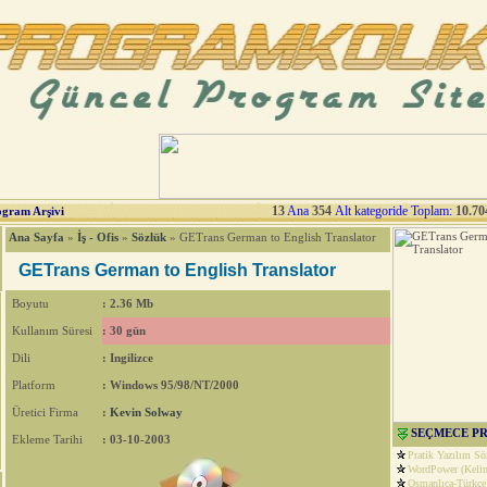
13
Ana
354
Alt kategoride Toplam:
10.70
ogram Arşivi
Ana Sayfa
»
İş - Ofis
»
Sözlük
» GETrans German to English Translator
GETrans German to English Translator
Boyutu
: 2.36 Mb
Kullanım Süresi
: 30 gün
Dili
: Ingilizce
Platform
: Windows 95/98/NT/2000
Üretici Firma
:
Kevin Solway
SEÇMECE P
Ekleme Tarihi
: 03-10-2003
Pratik Yazılım Sö
WordPower (Kelim
Osmanlıca-Türkçe