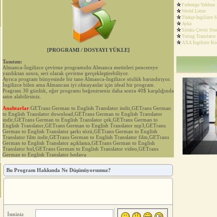
Ferhenga Yekbun
World Letter
Türkçe-İngilizce 
Ayka
Simka Çeviri Stu
Turing Translator
AXA İngilizce Ko
[PROGRAMI / DOSYAYI YÜKLE]
Tanıtım:
Almanca-İngilizce çevirme programıdır.Almanca metinleri pencereye
yazdıktan sonra, seri olarak çevirme gerçekleştirebiliyor.
Ayrıca program bünyesinde bir tane Almanca-İngilizce sözlük barındırıyor.
İngilizce bilen ama Almancası iyi olmayanlar için ideal bir program.
Pragram 30 günlük, eğer programı beğenirseniz daha sonra 40$ karşılığında
satın alabilirsiniz.
Anahtarlar
:GETrans German to English Translator indir,GETrans German
to English Translator download,GETrans German to English Translator
indir,GETrans German to English Translator çek,GETrans German to
English Translator,GETrans German to English Translator mp3,GETrans
German to English Translator şarkı sözü,GETrans German to English
Translator film indir,GETrans German to English Translator film,GETrans
German to English Translator açıklama,GETrans German to English
Translator bul,GETrans German to English Translator video,GETrans
German to English Translator bedava
Bu Program Hakkında Ne Düşünüyorsunuz?
İsminiz