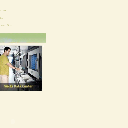
Sözlük
dio
nuşan Söz