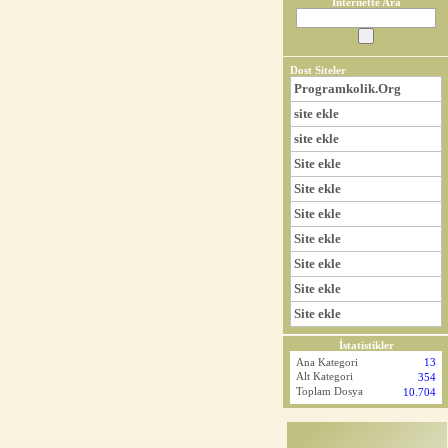
İnternette Ara
Dost Siteler
Programkolik.Org
site ekle
site ekle
Site ekle
Site ekle
Site ekle
Site ekle
Site ekle
Site ekle
Site ekle
İstatistikler
Ana Kategori
13
Alt Kategori
354
Toplam Dosya
10.704