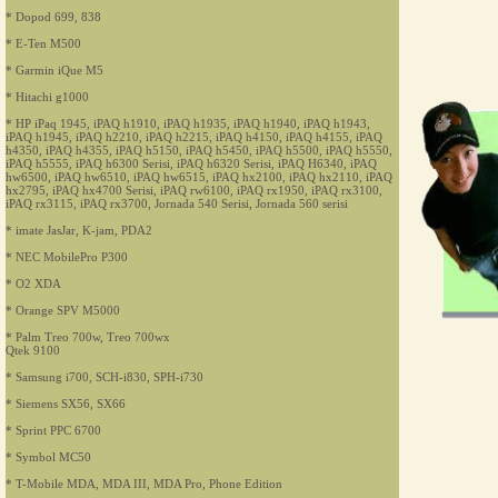
* Dopod 699, 838
* E-Ten M500
* Garmin iQue M5
* Hitachi g1000
* HP iPaq 1945, iPAQ h1910, iPAQ h1935, iPAQ h1940, iPAQ h1943,
iPAQ h1945, iPAQ h2210, iPAQ h2215, iPAQ h4150, iPAQ h4155, iPAQ
h4350, iPAQ h4355, iPAQ h5150, iPAQ h5450, iPAQ h5500, iPAQ h5550,
iPAQ h5555, iPAQ h6300 Serisi, iPAQ h6320 Serisi, iPAQ H6340, iPAQ
hw6500, iPAQ hw6510, iPAQ hw6515, iPAQ hx2100, iPAQ hx2110, iPAQ
hx2795, iPAQ hx4700 Serisi, iPAQ rw6100, iPAQ rx1950, iPAQ rx3100,
iPAQ rx3115, iPAQ rx3700, Jornada 540 Serisi, Jornada 560 serisi
* imate JasJar, K-jam, PDA2
* NEC MobilePro P300
* O2 XDA
* Orange SPV M5000
* Palm Treo 700w, Treo 700wx
Qtek 9100
* Samsung i700, SCH-i830, SPH-i730
* Siemens SX56, SX66
* Sprint PPC 6700
* Symbol MC50
* T-Mobile MDA, MDA III, MDA Pro, Phone Edition