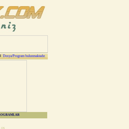
4
Dosya/Program bulunmaktadır.
ROGRAMLAR
m OS