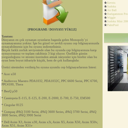
Kevtris
Sudoku
Air Ball
Backgammon Pro
Wiggle
Sudoku Mini 200
PalmPool
[PROGRAMI / DOSYAYI YÜKLE]
Tanıtım:
Dünyanın en çok oynanan oyunların başında gelen Monopoly`yi
oynamayanınız yoktur. İşte bu güzel ve zevkli oyunu cep bilgisayarınızda
oynayabilmeniz için bu oyunu indirmelisiniz.
Birçok farklı zorluk seviyesinde olan bu oyunda cep bilgisyarınıza karşı
oynuyorsunuz ve toplam rakibiniz 3 kişi oluyor. Özellikle günün
yorgunluğunu ve stresini üzerinden atmak isteyenler için birebir olan bu
oyun hem boyut itibariyle küçük, hem de çok kullanışlıdır.
Üretici sitesinden verilmiş bu oyuna uyumlu cep bilgisayarlarının listesi:
* Acer n50
* Audiovox Maestro PDA1032, PDA1032C, PPC 6600 Serisi, PPC 6700,
PPC4100, Thera
* BenQ p50
* Cassiopeia E-115, E-125, E-200, E-2000, E-700, E-750, EM500
* Cingular 8125
* Compaq iPAQ 3100 Serisi, iPAQ 3600 Series, iPAQ 3700 Serisi, iPAQ
3800 Series, iPAQ 3900 Serisi
* Dell Axim X3, Axim x30, Axim x3i, Axim X5, Axim X50, Axim X50v,
Axim X51, Axim X51v