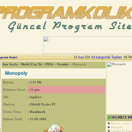
13
Ana
354
Alt kategoride Toplam:
10.70
ogram Arşivi
Ana Sayfa
»
Mobil (Cep Tel. / PDA)
»
Oyunlar
» Monopoly
Monopoly
Boyutu
: 2.33 Mb
Kullanım Süresi
: 21 gün
Dili
: Ingilizce
Platform
: (Mobil) Pocket PC
Üretici Firma
:
Handmark
SEÇMECE P
Ekleme Tarihi
: 15-09-2006
Memory Coach
Monopoly
Checkers for Pal