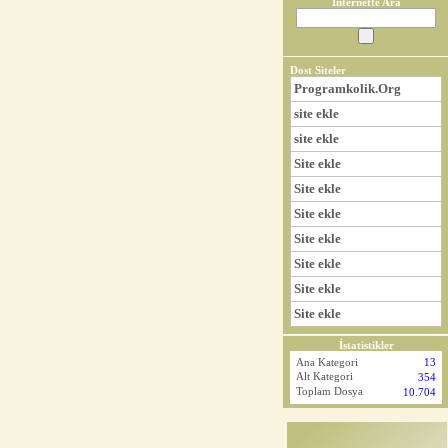
İnternette Ara
Dost Siteler
Programkolik.Org
site ekle
site ekle
Site ekle
Site ekle
Site ekle
Site ekle
Site ekle
Site ekle
Site ekle
İstatistikler
Ana Kategori
13
Alt Kategori
354
Toplam Dosya
10.704