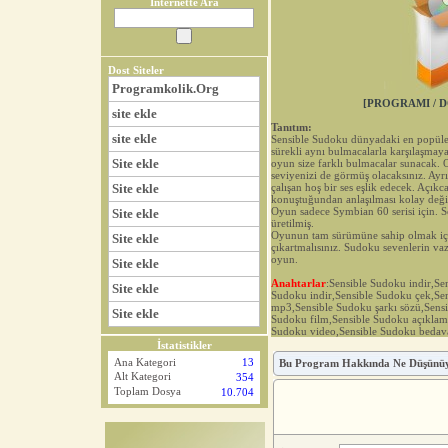
İnternette Ara
Dost Siteler
Programkolik.Org
[PROGRAMI / D
site ekle
Tanıtım:
site ekle
Sensible Sudoku dünyadaki en popüler
sürekli aynı bulmacalarla karşılaşmaya
Site ekle
oyun size farklı bulmacalar sunacak.
seviyenizi de görmüş olacaksınız. Ayr
Site ekle
çalışan hoş bir ses eşlik edecek. Açıkca
konuştuğundan anlaşılması kolay değil
Oyun sadece Symbian 60 serisi için. So
Site ekle
üretilmiş.
Oyunun tam sürümüne sahip olmak içi
Site ekle
çıkartmalısınız. Sudoku sevenlerin va
oyun.
Site ekle
Anahtarlar
:Sensible Sudoku indir,S
Site ekle
Sudoku indir,Sensible Sudoku çek,Se
mp3,Sensible Sudoku şarkı sözü,Sensi
Site ekle
Sudoku film,Sensible Sudoku açıklam
Sudoku video,Sensible Sudoku bedav
İstatistikler
Ana Kategori
13
Bu Program Hakkında Ne Düşünü
Alt Kategori
354
Toplam Dosya
10.704