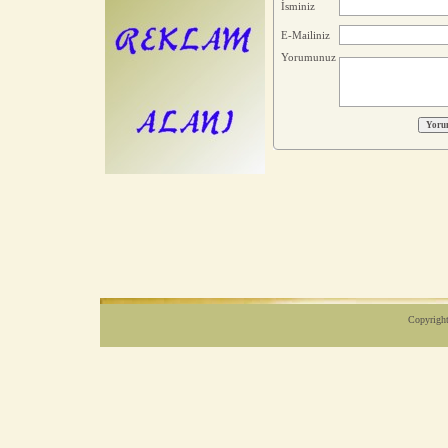
İsminiz
E-Mailiniz
Yorumunuz
Copyright