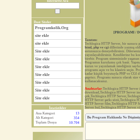
İnternette Ara
Dost Siteler
Programkolik.Org
[PROGRAMI / D
site ekle
Tanıtım:
site ekle
Techlogica HTTP Server, bir sunucu 
html, php ve cgi
dillerinde yazmış old
Site ekle
sorunsuzca deneyebilirsiniz. Dilerseni
yayınlayabilirsiniz. Kendilerine bu k
Site ekle
birebir. Program sisteminizde yaşanan 
Programın kurulumu çok basit. Yapma
kurun ve yayınlamak istediğiniz sayfa
Site ekle
programı açın ve bu klasörü seçin. Pro
kadar küçük boyutuyla PHP ve CGI dil
Site ekle
şaşırtıcı. Programı sunucu olarak size
kullanacaksınız.
Site ekle
Anahtarlar
:Techlogica HTTP Server 
Site ekle
download,Techlogica HTTP Server in
çek,Techlogica HTTP Server,Techlog
Site ekle
HTTP Server şarkı sözü,Techlogica HT
HTTP Server film,Techlogica HTTP S
Server bul,Techlogica HTTP Server v
İstatistikler
Ana Kategori
13
Bu Program Hakkında Ne Düşünü
Alt Kategori
354
Toplam Dosya
10.704