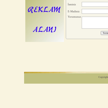
İsminiz
E-Mailiniz
Yorumunuz
Copyright