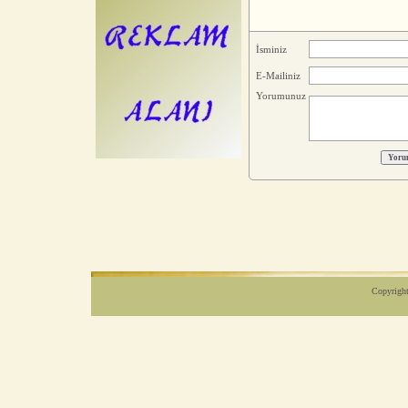
İsminiz
E-Mailiniz
Yorumunuz
Copyright