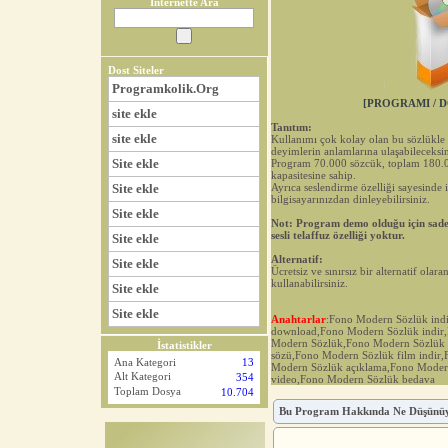
İnternette Ara
Dost Siteler
Programkolik.Org
[PROGRAMI / D
site ekle
Tanıtım:
site ekle
Kullanımı çok kolay olan bu sözlükle 
deyimlerin anlamlarına ulaşabileceksin
Site ekle
Program 70.000 sözcük, toplam 180.0
kapasitesine sahip.
Site ekle
Ayrıca seslendirme özelliği sayesinde i
bilgisayarınızdan dinleyebilirsiniz.
Site ekle
Not: Program demo olduğu için sadec
sesli telaffuz özelliği yoktur.
Site ekle
Alternatif:
Site ekle
Ücretsiz ve sınırsız bir alternatif olara
kullanabilirsiniz.
Site ekle
Site ekle
Anahtarlar
:Fono Modern Sözlük ind
download,Fono Modern Sözlük indir
Modern Sözlük,Fono Modern Sözlük 
İstatistikler
sözü,Fono Modern Sözlük film indir
Ana Kategori
13
Modern Sözlük açıklama,Fono Moder
Alt Kategori
354
video,Fono Modern Sözlük bedava
Toplam Dosya
10.704
Bu Program Hakkında Ne Düşünü