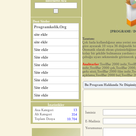
İnternette Ara
Dost Siteler
Programkolik.Org
[PROGRAMI / D
site ekle
Tanıtım:
site ekle
Çok fazla kullandığınız ama yerini zo
göre ayırarak 10 veya 36 düğmelik bi
Site ekle
Otomatik olarak ekran çözünürlüğüne 
kolay bir şekilde bulmanıza yardımcı
Site ekle
çubuğu uyarı sekmesinde görünecek şe
Anahtarlar
:ToolBar 2000 indir,Too
Site ekle
indir,ToolBar 2000 çek,ToolBar 200
şarkı sözü,ToolBar 2000 film indir,T
Site ekle
açıklama,ToolBar 2000 bul,ToolBar 
Site ekle
Bu Program Hakkında Ne Düşünü
Site ekle
Site ekle
İstatistikler
Ana Kategori
13
İsminiz
Alt Kategori
354
Toplam Dosya
10.704
E-Mailiniz
Yorumunuz